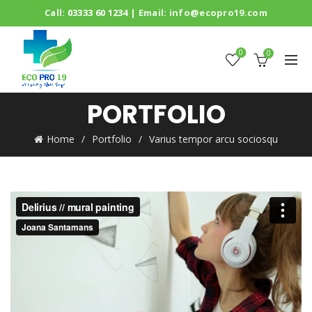
Call:
03333 60 1234
| Email:
info@ecopro19.com
0
0
PORTFOLIO
Home
Portfolio
Varius tempor arcu sociosqu